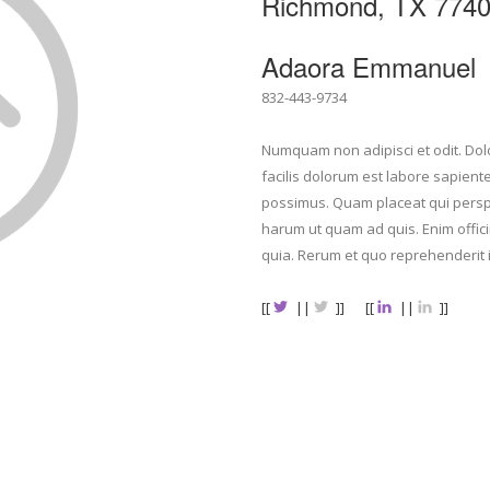
Richmond, TX 774
Adaora Emmanuel
832-443-9734
Numquam non adipisci et odit. Dol
facilis dolorum est labore sapien
possimus. Quam placeat qui perspici
harum ut quam ad quis. Enim offic
quia. Rerum et quo reprehenderit i
[[
||
]]
[[
||
]]