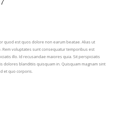
07
or quod est quos dolore non earum beatae. Alias ut
te. Rem voluptates sunt consequatur temporibus est
atis illo. Id recusandae maiores quia. Sit perspiciatis
iis dolores blanditiis quisquam in. Quisquam magnam sint
d et quo corporis.