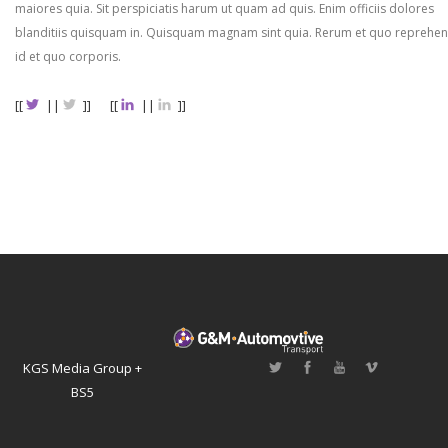
maiores quia. Sit perspiciatis harum ut quam ad quis. Enim officiis dolores
blanditiis quisquam in. Quisquam magnam sint quia. Rerum et quo reprehen
id et quo corporis.
[[
||
]]
[[
||
]]
KGS Media Group +
BS5