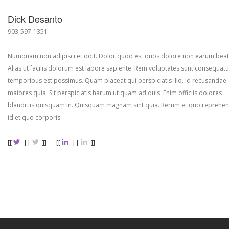
Dick Desanto
903-597-1351
Numquam non adipisci et odit. Dolor quod est quos dolore non earum beat
Alias ut facilis dolorum est labore sapiente. Rem voluptates sunt consequatu
temporibus est possimus. Quam placeat qui perspiciatis illo. Id recusandae
maiores quia. Sit perspiciatis harum ut quam ad quis. Enim officiis dolores
blanditiis quisquam in. Quisquam magnam sint quia. Rerum et quo reprehen
id et quo corporis.
[[
||
]]
[[
||
]]