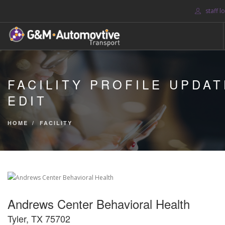
staff l
HOME
FACILITY PROFILE UPDAT
ABOUT US
EDIT
BLOG
SERVICES
HOME
FACILITY
CONTACT US
SEARCH SITE
Andrews Center Behavioral Health
Tyler, TX 75702