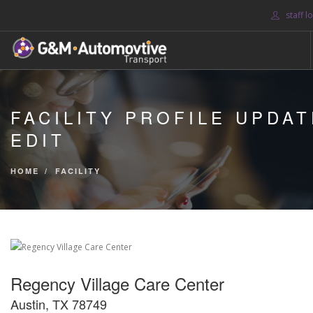
staff l
HOME
FACILITY PROFILE UPDAT
ABOUT US
EDIT
BLOG
SERVICES
HOME
FACILITY
CONTACT US
SEARCH SITE
Regency Village Care Center
Austin, TX 78749