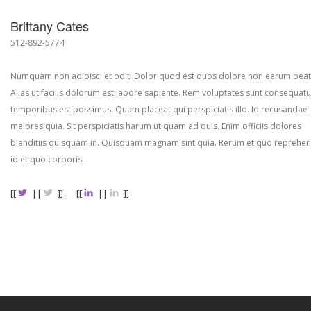
Brittany Cates
512-892-5774
Numquam non adipisci et odit. Dolor quod est quos dolore non earum beat
Alias ut facilis dolorum est labore sapiente. Rem voluptates sunt consequatu
temporibus est possimus. Quam placeat qui perspiciatis illo. Id recusandae
maiores quia. Sit perspiciatis harum ut quam ad quis. Enim officiis dolores
blanditiis quisquam in. Quisquam magnam sint quia. Rerum et quo reprehen
id et quo corporis.
[[
||
]]
[[
||
]]