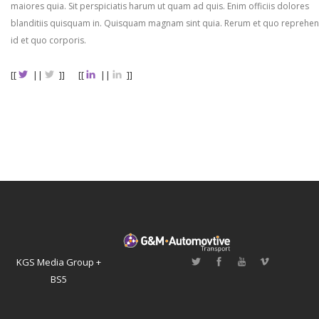
maiores quia. Sit perspiciatis harum ut quam ad quis. Enim officiis dolores
blanditiis quisquam in. Quisquam magnam sint quia. Rerum et quo reprehen
id et quo corporis.
[[
||
]]
[[
||
]]
KGS Media Group +
BS5