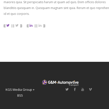
maiores quia. Sit perspiciatis harum ut quam ad quis. Enim officiis dolores
blanditiis quisquam in. Quisquam magnam sint quia. Rerum et quo reprehen
id et quo corporis.
[[
||
]]
[[
||
]]
KGS Media Group +
BS5