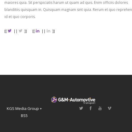
maiores quia. Sit perspiciatis harum ut quam ad quis. Enim officiis dolores
blanditiis quisquam in. Quisquam magnam sint quia. Rerum et quo reprehen
id et quo corporis.
[[
||
]]
[[
||
]]
KGS Media Group +
BS5