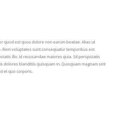
or quod est quos dolore non earum beatae. Alias ut
te. Rem voluptates sunt consequatur temporibus est
atis illo. Id recusandae maiores quia. Sit perspiciatis
iis dolores blanditiis quisquam in. Quisquam magnam sint
d et quo corporis.