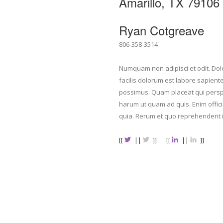
Amarillo, TX 79106
Ryan Cotgreave
806-358-3514
Numquam non adipisci et odit. Dol
facilis dolorum est labore sapien
possimus. Quam placeat qui perspici
harum ut quam ad quis. Enim offic
quia. Rerum et quo reprehenderit i
[[
||
]]
[[
||
]]