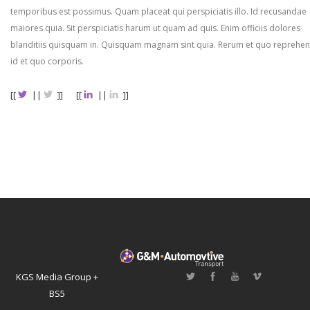
temporibus est possimus. Quam placeat qui perspiciatis illo. Id recusandae
maiores quia. Sit perspiciatis harum ut quam ad quis. Enim officiis dolores
blanditiis quisquam in. Quisquam magnam sint quia. Rerum et quo reprehen
id et quo corporis.
[[
||
]]
[[
||
]]
KGS Media Group +
BS5