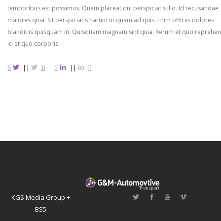
temporibus est possimus. Quam placeat qui perspiciatis illo. Id recusandae
maiores quia. Sit perspiciatis harum ut quam ad quis. Enim officiis dolores
blanditiis quisquam in. Quisquam magnam sint quia. Rerum et quo reprehen
id et quo corporis.
[[
||
]]
[[
||
]]
KGS Media Group +
BS5