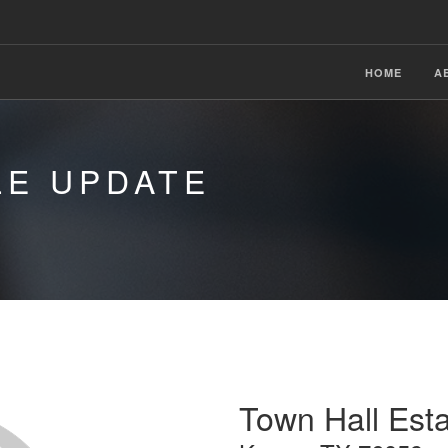
HOME
A
LE UPDATE
Town Hall Est