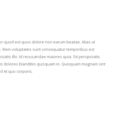
or quod est quos dolore non earum beatae. Alias ut
te. Rem voluptates sunt consequatur temporibus est
atis illo. Id recusandae maiores quia. Sit perspiciatis
iis dolores blanditiis quisquam in. Quisquam magnam sint
d et quo corporis.