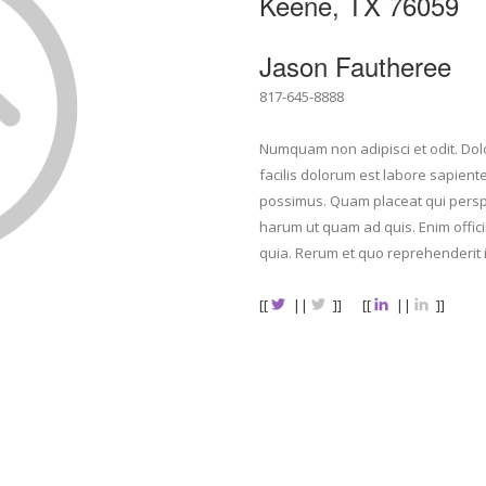
Keene, TX 76059
Jason Fautheree
817-645-8888
Numquam non adipisci et odit. Dol
facilis dolorum est labore sapien
possimus. Quam placeat qui perspici
harum ut quam ad quis. Enim offic
quia. Rerum et quo reprehenderit i
[[
||
]]
[[
||
]]