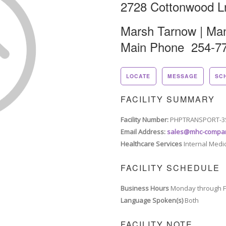
2728 Cottonwood L
Marsh Tarnow | Ma
Main Phone 254-7
LOCATE
MESSAGE
SC
FACILITY SUMMARY
Facility Number:
PHPTRANSPORT-
Email Address:
sales@mhc-compa
Healthcare Services
Internal Medi
FACILITY SCHEDULE
Business Hours
Monday through F
Language Spoken(s)
Both
FACILITY NOTE