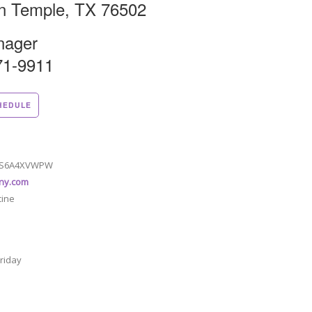
n Temple, TX 76502
nager
71-9911
HEDULE
3S6A4XVWPW
ny.com
cine
riday