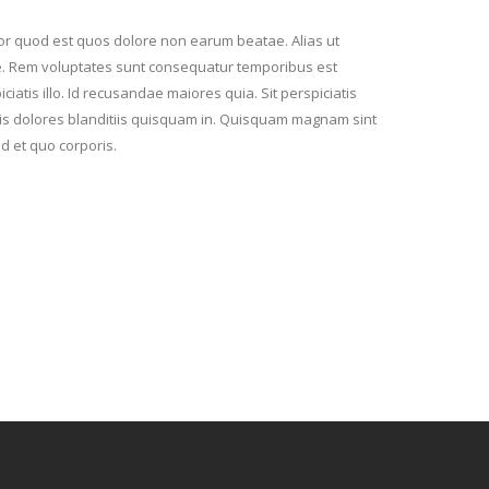
or quod est quos dolore non earum beatae. Alias ut
te. Rem voluptates sunt consequatur temporibus est
atis illo. Id recusandae maiores quia. Sit perspiciatis
iis dolores blanditiis quisquam in. Quisquam magnam sint
d et quo corporis.