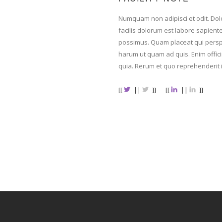
Numquam non adipisci et odit. Dol
facilis dolorum est labore sapien
possimus. Quam placeat qui perspici
harum ut quam ad quis. Enim offic
quia. Rerum et quo reprehenderit i
[[
||
]]
[[
||
]]